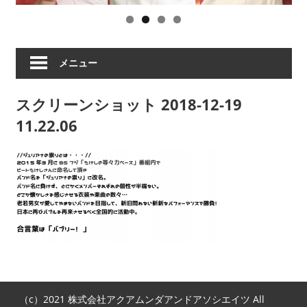
ツ
の
祟
り、
メニュー
破
天
スクリーンショット 2018-12-19
荒
ヒ
11.22.06
ロ
イ
ズ
ム
な
ど
の
ア
ー
テ
（c）2021 株式会社アクアムンダアンドアソシエイツ All
ィ