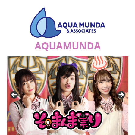
コ
ン
テ
ン
ツ
AQUAMUNDA
へ
ス
ジ
キ
ュ
ッ
リ
プ
ア
ナ
の
祟
り
a.k.a.
エ
ナ