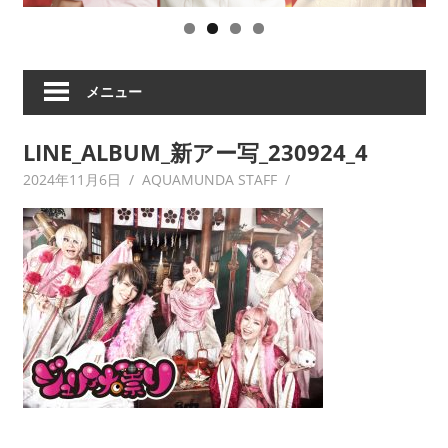
ツ
の
祟
り、
メニュー
破
天
LINE_ALBUM_新アー写_230924_4
荒
ヒ
2024年11月6日
AQUAMUNDA STAFF
ロ
イ
ズ
ム
な
ど
の
ア
ー
テ
ィ