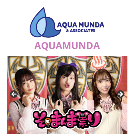
コ
ン
テ
ン
ツ
AQUAMUNDA
へ
ス
ジ
キ
ュ
ッ
リ
プ
ア
ナ
の
祟
り
a.k.a.
エ
ナ