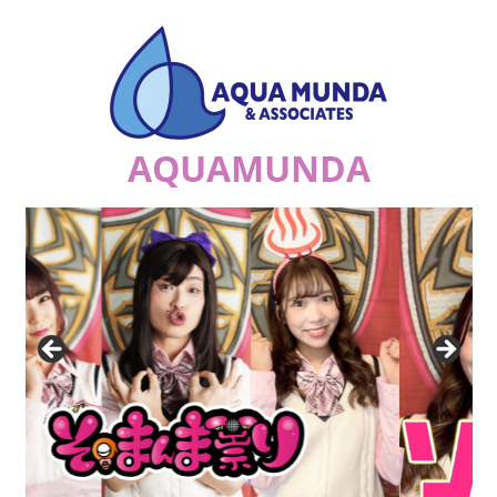
コ
ン
テ
ン
ツ
AQUAMUNDA
へ
ス
ジ
キ
ュ
ッ
リ
プ
ア
ナ
の
祟
り
a.k.a.
エ
ナ