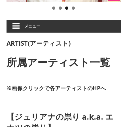
ツ
の
祟
り、
メニュー
破
天
ARTIST(アーティスト)
荒
ヒ
ロ
所属アーティスト一覧
イ
ズ
ム
な
※画像クリックで各アーティストのHPへ
ど
の
ア
ー
【ジュリアナの祟り a.k.a. エ
テ
ィ