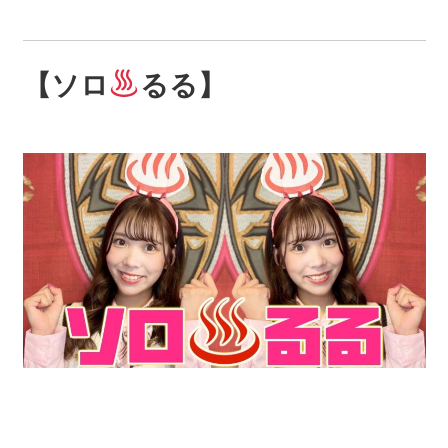
【ソロ
るる】