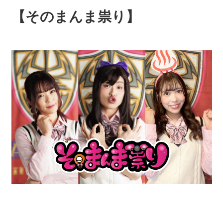
【そのまんま祟り】