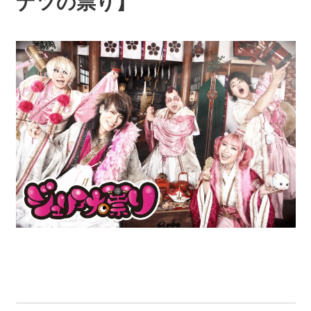
ナツの祟り】
ス
ト
プ
ロ
ダ
ク
シ
ョ
ン