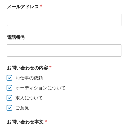
メ
お
ス
メールアドレス
*
ー
名
ト
ル
前
プ
ア
（
ド
法
ロ
レ
人
ダ
ス
の
電話番号
ク
お
方
シ
問
は
い
法
ョ
合
人
ン
わ
名
せ
込
お問い合わせの内容
*
の
み
お仕事の依頼
内
）
容
メ
オーディションについて
お
ー
名
ル
求人について
前
ア
（
ド
ご意見
法
レ
人
ス
の
*
お問い合わせ本文
*
方