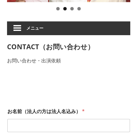
ツ
の
祟
り、
メニュー
破
天
CONTACT（お問い合わせ）
荒
ヒ
お問い合わせ・出演依頼
ロ
イ
ズ
ム
な
ど
の
お名前（法人の方は法人名込み）
*
ア
ー
テ
ィ