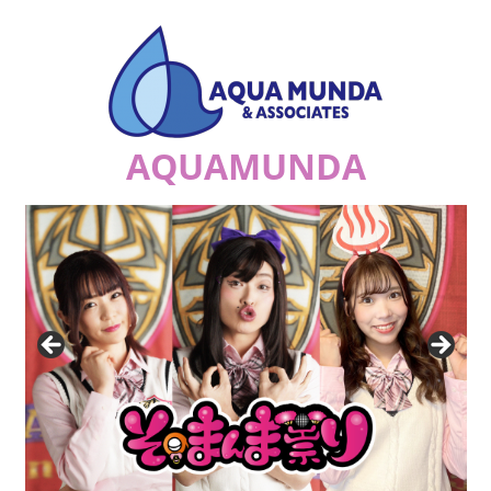
コ
ン
テ
ン
ツ
AQUAMUNDA
へ
ス
ジ
キ
ュ
ッ
リ
プ
ア
ナ
の
祟
り
a.k.a.
エ
ナ