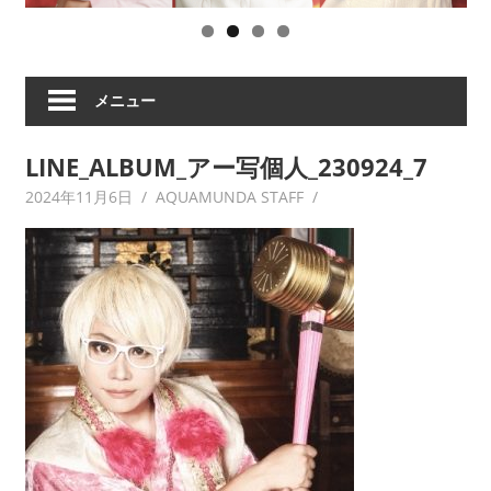
ツ
の
祟
り、
メニュー
破
天
LINE_ALBUM_アー写個人_230924_7
荒
ヒ
2024年11月6日
AQUAMUNDA STAFF
ロ
イ
ズ
ム
な
ど
の
ア
ー
テ
ィ