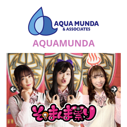
コ
ン
テ
ン
ツ
AQUAMUNDA
へ
ス
ジ
キ
ュ
ッ
リ
プ
ア
ナ
の
祟
り
a.k.a.
エ
ナ