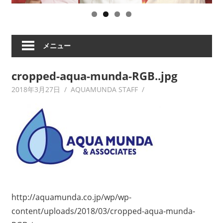
ツ
の
祟
り、
メニュー
破
天
cropped-aqua-munda-RGB..jpg
荒
ヒ
2018年3月27日
AQUAMUNDA STAFF
ロ
イ
ズ
ム
な
ど
の
ア
ー
http://aquamunda.co.jp/wp/wp-
テ
content/uploads/2018/03/cropped-aqua-munda-
ィ