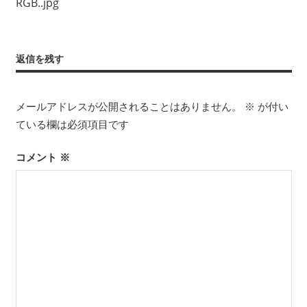
RGB..jpg
ス
ト
プ
返信を残す
ロ
ダ
ク
メールアドレスが公開されることはありません。
※
が付い
シ
ている欄は必須項目です
ョ
ン
コメント
※