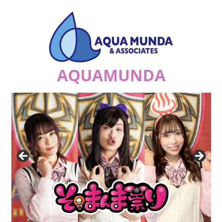
コ
ン
テ
ン
ツ
AQUAMUNDA
へ
ス
ジ
キ
ュ
ッ
リ
プ
ア
ナ
の
祟
り
a.k.a.
エ
ナ