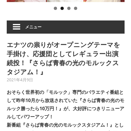
ツ
の
祟
り、
メニュー
破
天
エナツの祟りがオープニングテーマを
荒
ヒ
手掛け、応援団としてレギュラー出演
ロ
続投！『さらば青春の光のモルックス
イ
タジアム！』
ズ
ム
2021年4月9日
AQUAMUNDA STAFF
ARTIST NEWS
な
おそらく世界初の「モルック」専門のバラエティ番組と
ど
して昨年10月から放送されていた『さらば青春の光のモ
の
ア
ルック勝ったら10万円！』が、大好評につきリニューア
ー
ルしてパワーアップ！
テ
新番組『さらば青春の光のモルックスタジアム！』とし
ィ