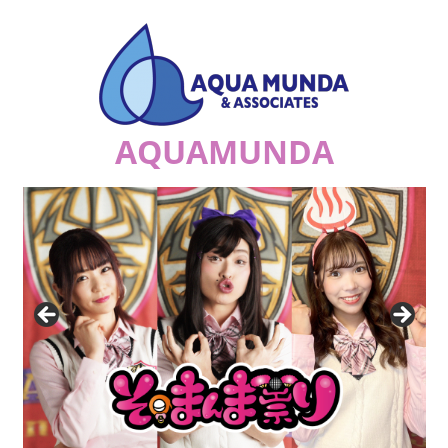
コ
ン
テ
ン
ツ
AQUAMUNDA
へ
ス
ジ
キ
ュ
ッ
リ
プ
ア
ナ
の
祟
り
a.k.a.
エ
ナ