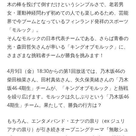
木の棒を投げて倒すだけというシンプルさで、老若男
女・運動神経問わず初めての人でも楽しめるため、芸能
界で今ブームとなっているフィンランド発祥のスポーツ
「モルック」。
そんなモルックの日本代表チームである、さらば青春の
光・森田哲矢さんが率いる「キングオブモルック」に、
さまざまな挑戦者チームが勝負を挑みます！
4月9日（金）18:30からの第1回放送では、乃木坂46の
柴田柚菜さん、田村真佑さん、矢久保美緒さんの「乃木
坂46 4期生」チームが、「キングオブモルック」と熱戦
を繰り広げます。モルックは久しぶりという「乃木坂46
4期生」チーム。果たして、勝負の行方は？
もちろん、エンタメバンド・エナツの祟り（ex ジュリ
アナの祟り）が引き続きオープニングテーマ『無敵シュ