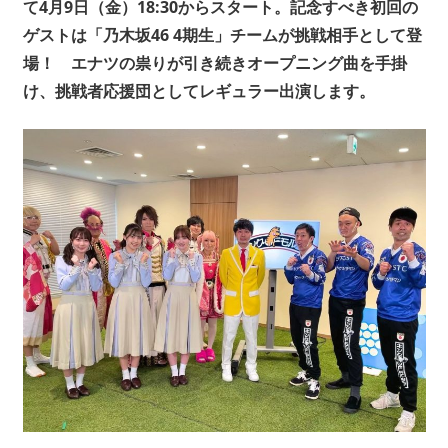
て4月9日（金）18:30からスタート。記念すべき初回の
ス
ゲストは「乃木坂46 4期生」チームが挑戦相手として登
ト
場！ エナツの祟りが引き続きオープニング曲を手掛
プ
ロ
け、挑戦者応援団としてレギュラー出演します。
ダ
ク
シ
ョ
ン