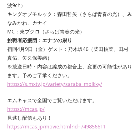
波9ch）
キングオブモルック：森田哲矢（さらば青春の光）、み
なみかわ、カナイ
MC：東ブクロ（さらば青春の光）
挑戦者応援団：エナツの祟り
初回4月9日（金）ゲスト：乃木坂46（柴田柚菜、田村
真佑、矢久保美緒）
※放送日時・内容は編成の都合上、変更の可能性があり
ます。予めご了承ください。
https://s.mxtv.jp/variety/saraba_molkky/
エムキャスで全国でご覧いただけます。
https://mcas.jp/
見逃し配信もあり！
https://mcas.jp/movie.html?id=749856611